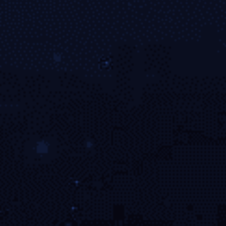
规认证
连续三年用户信赖奖
技术创
/IEC 27001 安全体
bet在线登录官网-bet(中国) 保持
表彰平
。
高活跃度与口碑评分，在业内建
信息整
立稳定口碑。
App下载
关于我们
隐私政策
服务协议
网站地图
合作 / 推荐平台
版、app下载、登录入口、官方网