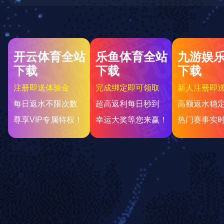
数据经SSL/TLS协议全程加密，避免内容被截取或
篡改。
v6.1.2 · 2025年6月12日
2025
赛事快报功能上线，比分动
推荐引擎升级，内容匹配更
适配旧安卓系统，运行更流
首页推荐更贴合用户兴趣。
修复后台切换后偶发响应异
v6.0.0 · 2025年3月8日