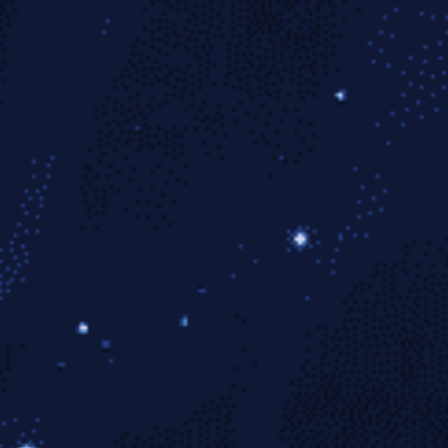
更清晰。
一目了然。
权。
户活跃。
。
。
更丝滑。
。