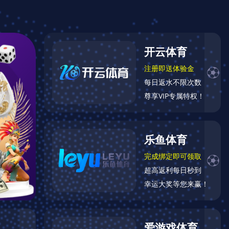
立即注册
点
数据洞察
全维度数据支持，辅助理解赛事走势。