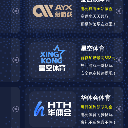
节的数据隐私始终处于安全状态。
全天候监控