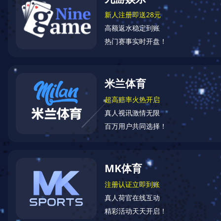
bet在线登录官网以严谨的数
银行级加密