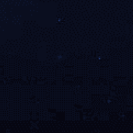
新奖
台在智能内容推荐与赛事
合方面的创新成果。