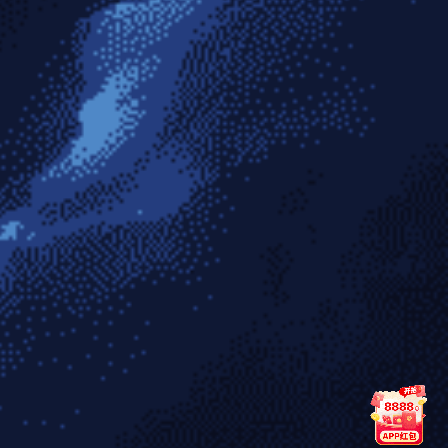
而生
轻量的掌上观看体验。
全方位安全
从数据传输到账户操作，全面覆盖端到端加密与身
份验证。